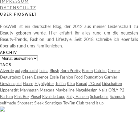
IMPRESSUM
DATENSCHUTZ
ÜBER FIOSWELT
FiosWelt ist ein deutscher Blog, der 2012 aus meiner Leidenschaft zu
Beauty geboren wurde. Hier erfahrt ihr alles rund um die neuesten
Beauty-Trends, Fashion und Lifestyle. Seit 2018 schreibe ich ebenfalls
über alls rund ums Familienleben.
ARCHIV
Archiv
TAGS
Alverde
aufgebraucht
balea
Blush
Born Pretty
Boxen
Catrice
Creme
Degustabox
Essen
Essence
Essie
Fashion
Food
Foundation
Garnier
Gewinnspiel
Haare
Highlighter
Jolifin
Kiko
Konad
L'Oréal
Lidschatten
Lippenstift
Manhattan
Mascara
Maybelline
Nageldesign
Nails
ORLY
P2
Parfüm
Pink Box
Pinsel
Rival de Loop
Sally Hansen
Schaebens
Schmuck
selfmade
Shoptest
Sleek
Sonstiges
ToyFan Club
trend it up