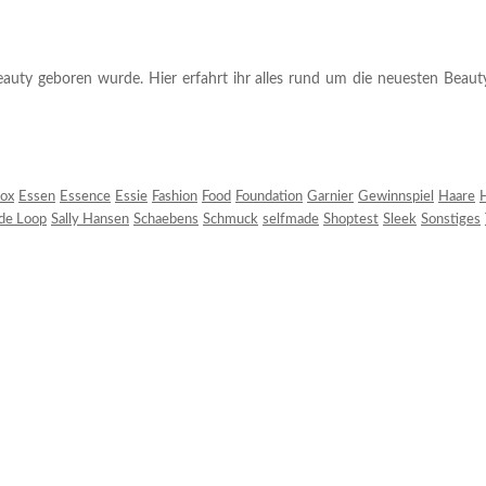
auty geboren wurde. Hier erfahrt ihr alles rund um die neuesten Beauty-T
ox
Essen
Essence
Essie
Fashion
Food
Foundation
Garnier
Gewinnspiel
Haare
H
 de Loop
Sally Hansen
Schaebens
Schmuck
selfmade
Shoptest
Sleek
Sonstiges