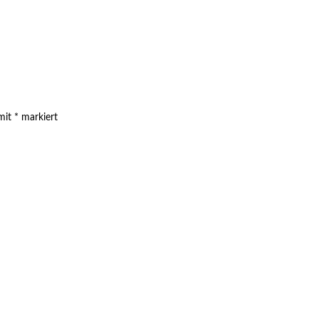
 mit
*
markiert