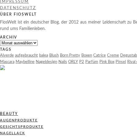
IMPRESSUM
DATENSCHUTZ
ÜBER FIOSWELT
FiosWelt ist ein deutscher Blog, der 2012 aus meiner Leidenschaft zu Be
rund ums Familienleben.
ARCHIV
Archiv
TAGS
Alverde
aufgebraucht
balea
Blush
Born Pretty
Boxen
Catrice
Creme
Degustab
Mascara
Maybelline
Nageldesign
Nails
ORLY
P2
Parfüm
Pink Box
Pinsel
Rival
BEAUTY
AUGENPRODUKTE
GESICHTSPRODUKTE
NAGELLACK