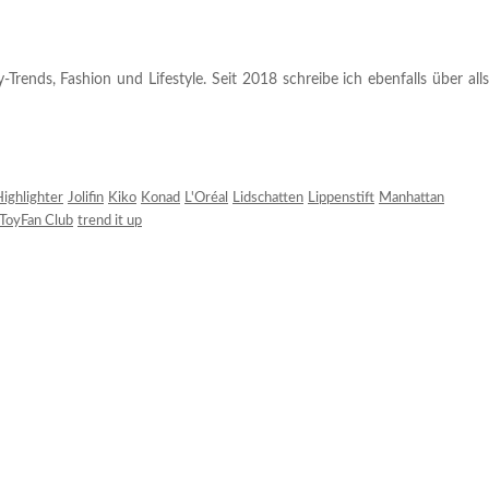
rends, Fashion und Lifestyle. Seit 2018 schreibe ich ebenfalls über alls
ighlighter
Jolifin
Kiko
Konad
L'Oréal
Lidschatten
Lippenstift
Manhattan
ToyFan Club
trend it up