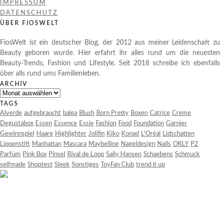
IMPRESSUM
DATENSCHUTZ
ÜBER FIOSWELT
FiosWelt ist ein deutscher Blog, der 2012 aus meiner Leidenschaft zu
Beauty geboren wurde. Hier erfahrt ihr alles rund um die neuesten
Beauty-Trends, Fashion und Lifestyle. Seit 2018 schreibe ich ebenfalls
über alls rund ums Familienleben.
ARCHIV
Archiv
TAGS
Alverde
aufgebraucht
balea
Blush
Born Pretty
Boxen
Catrice
Creme
Degustabox
Essen
Essence
Essie
Fashion
Food
Foundation
Garnier
Gewinnspiel
Haare
Highlighter
Jolifin
Kiko
Konad
L'Oréal
Lidschatten
Lippenstift
Manhattan
Mascara
Maybelline
Nageldesign
Nails
ORLY
P2
Parfüm
Pink Box
Pinsel
Rival de Loop
Sally Hansen
Schaebens
Schmuck
selfmade
Shoptest
Sleek
Sonstiges
ToyFan Club
trend it up