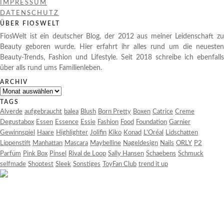
IMPRESSUM
DATENSCHUTZ
ÜBER FIOSWELT
FiosWelt ist ein deutscher Blog, der 2012 aus meiner Leidenschaft zu
Beauty geboren wurde. Hier erfahrt ihr alles rund um die neuesten
Beauty-Trends, Fashion und Lifestyle. Seit 2018 schreibe ich ebenfalls
über alls rund ums Familienleben.
ARCHIV
Archiv
TAGS
Alverde
aufgebraucht
balea
Blush
Born Pretty
Boxen
Catrice
Creme
Degustabox
Essen
Essence
Essie
Fashion
Food
Foundation
Garnier
Gewinnspiel
Haare
Highlighter
Jolifin
Kiko
Konad
L'Oréal
Lidschatten
Lippenstift
Manhattan
Mascara
Maybelline
Nageldesign
Nails
ORLY
P2
Parfüm
Pink Box
Pinsel
Rival de Loop
Sally Hansen
Schaebens
Schmuck
selfmade
Shoptest
Sleek
Sonstiges
ToyFan Club
trend it up