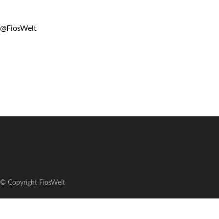
@FiosWelt
© Copyright FiosWelt