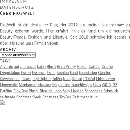
IMPRESSUM
DATENSCHUTZ
ÜBER FIOSWELT
FiosWelt ist ein deutscher Blog, der 2012 aus meiner Leidenschaft zu
Beauty geboren wurde. Hier erfahrt ihr alles rund um die neuesten
Beauty-Trends, Fashion und Lifestyle. Seit 2018 schreibe ich ebenfalls
über alls rund ums Familienleben.
ARCHIV
Archiv
TAGS
Alverde
aufgebraucht
balea
Blush
Born Pretty
Boxen
Catrice
Creme
Degustabox
Essen
Essence
Essie
Fashion
Food
Foundation
Garnier
Gewinnspiel
Haare
Highlighter
Jolifin
Kiko
Konad
L'Oréal
Lidschatten
Lippenstift
Manhattan
Mascara
Maybelline
Nageldesign
Nails
ORLY
P2
Parfüm
Pink Box
Pinsel
Rival de Loop
Sally Hansen
Schaebens
Schmuck
selfmade
Shoptest
Sleek
Sonstiges
ToyFan Club
trend it up