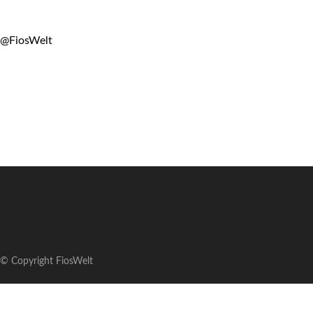
@FiosWelt
© Copyright FiosWelt