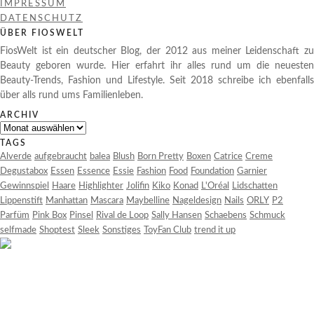
IMPRESSUM
DATENSCHUTZ
ÜBER FIOSWELT
FiosWelt ist ein deutscher Blog, der 2012 aus meiner Leidenschaft zu
Beauty geboren wurde. Hier erfahrt ihr alles rund um die neuesten
Beauty-Trends, Fashion und Lifestyle. Seit 2018 schreibe ich ebenfalls
über alls rund ums Familienleben.
ARCHIV
Archiv
TAGS
Alverde
aufgebraucht
balea
Blush
Born Pretty
Boxen
Catrice
Creme
Degustabox
Essen
Essence
Essie
Fashion
Food
Foundation
Garnier
Gewinnspiel
Haare
Highlighter
Jolifin
Kiko
Konad
L'Oréal
Lidschatten
Lippenstift
Manhattan
Mascara
Maybelline
Nageldesign
Nails
ORLY
P2
Parfüm
Pink Box
Pinsel
Rival de Loop
Sally Hansen
Schaebens
Schmuck
selfmade
Shoptest
Sleek
Sonstiges
ToyFan Club
trend it up