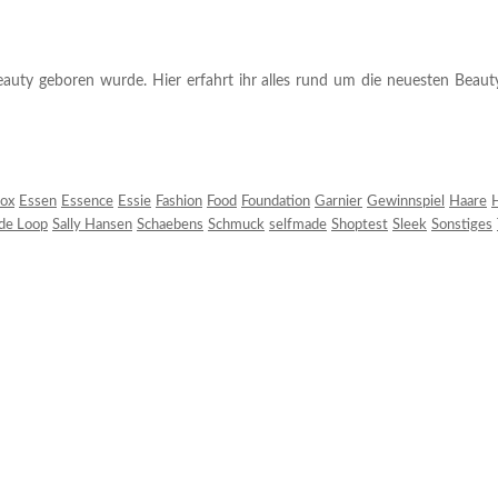
auty geboren wurde. Hier erfahrt ihr alles rund um die neuesten Beauty-T
ox
Essen
Essence
Essie
Fashion
Food
Foundation
Garnier
Gewinnspiel
Haare
H
 de Loop
Sally Hansen
Schaebens
Schmuck
selfmade
Shoptest
Sleek
Sonstiges