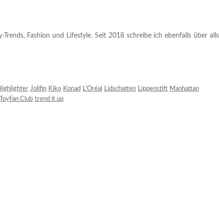
rends, Fashion und Lifestyle. Seit 2018 schreibe ich ebenfalls über alls
ighlighter
Jolifin
Kiko
Konad
L'Oréal
Lidschatten
Lippenstift
Manhattan
ToyFan Club
trend it up