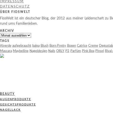
IMPRESSUM
DATENSCHUTZ
ÜBER FIOSWELT
FiosWelt ist ein deutscher Blog, der 2012 aus meiner Leidenschaft zu Be
rund ums Familienleben.
ARCHIV
Archiv
TAGS
Alverde
aufgebraucht
balea
Blush
Born Pretty
Boxen
Catrice
Creme
Degustab
Mascara
Maybelline
Nageldesign
Nails
ORLY
P2
Parfüm
Pink Box
Pinsel
Rival
BEAUTY
AUGENPRODUKTE
GESICHTSPRODUKTE
NAGELLACK