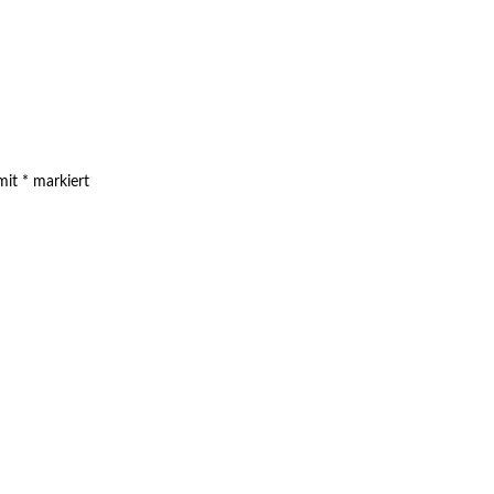
 mit
*
markiert