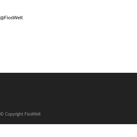
@FiosWelt
© Copyright FiosWelt