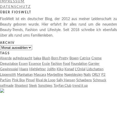
IMPRESSUM
DATENSCHUTZ
ÜBER FIOSWELT
FiosWelt ist ein deutscher Blog, der 2012 aus meiner Leidenschaft zu
Beauty geboren wurde. Hier erfahrt ihr alles rund um die neuesten
Beauty-Trends, Fashion und Lifestyle. Seit 2018 schreibe ich ebenfalls
über alls rund ums Familienleben.
ARCHIV
Archiv
TAGS
Alverde
aufgebraucht
balea
Blush
Born Pretty
Boxen
Catrice
Creme
Degustabox
Essen
Essence
Essie
Fashion
Food
Foundation
Garnier
Gewinnspiel
Haare
Highlighter
Jolifin
Kiko
Konad
L'Oréal
Lidschatten
Lippenstift
Manhattan
Mascara
Maybelline
Nageldesign
Nails
ORLY
P2
Parfüm
Pink Box
Pinsel
Rival de Loop
Sally Hansen
Schaebens
Schmuck
selfmade
Shoptest
Sleek
Sonstiges
ToyFan Club
trend it up