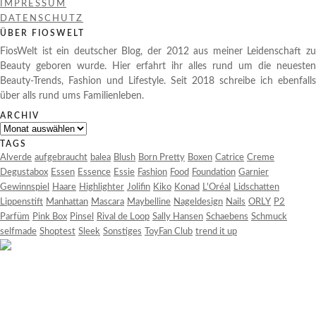
IMPRESSUM
DATENSCHUTZ
ÜBER FIOSWELT
FiosWelt ist ein deutscher Blog, der 2012 aus meiner Leidenschaft zu
Beauty geboren wurde. Hier erfahrt ihr alles rund um die neuesten
Beauty-Trends, Fashion und Lifestyle. Seit 2018 schreibe ich ebenfalls
über alls rund ums Familienleben.
ARCHIV
Archiv
TAGS
Alverde
aufgebraucht
balea
Blush
Born Pretty
Boxen
Catrice
Creme
Degustabox
Essen
Essence
Essie
Fashion
Food
Foundation
Garnier
Gewinnspiel
Haare
Highlighter
Jolifin
Kiko
Konad
L'Oréal
Lidschatten
Lippenstift
Manhattan
Mascara
Maybelline
Nageldesign
Nails
ORLY
P2
Parfüm
Pink Box
Pinsel
Rival de Loop
Sally Hansen
Schaebens
Schmuck
selfmade
Shoptest
Sleek
Sonstiges
ToyFan Club
trend it up