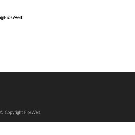
@FiosWelt
© Copyright FiosWelt