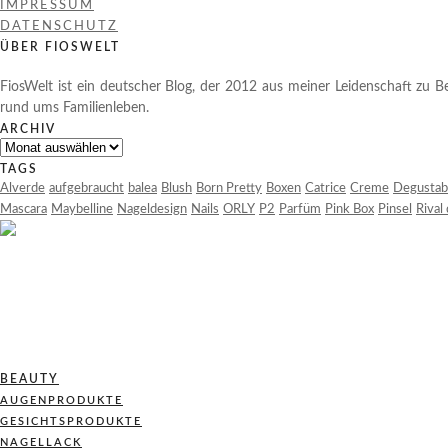
IMPRESSUM
DATENSCHUTZ
ÜBER FIOSWELT
FiosWelt ist ein deutscher Blog, der 2012 aus meiner Leidenschaft zu Be
rund ums Familienleben.
ARCHIV
Archiv
TAGS
Alverde
aufgebraucht
balea
Blush
Born Pretty
Boxen
Catrice
Creme
Degustab
Mascara
Maybelline
Nageldesign
Nails
ORLY
P2
Parfüm
Pink Box
Pinsel
Rival
BEAUTY
AUGENPRODUKTE
GESICHTSPRODUKTE
NAGELLACK