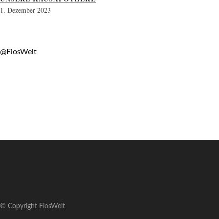
1. Dezember 2023
@FiosWelt
© Copyright FiosWelt