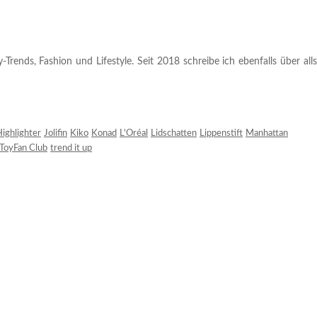
rends, Fashion und Lifestyle. Seit 2018 schreibe ich ebenfalls über alls
ighlighter
Jolifin
Kiko
Konad
L'Oréal
Lidschatten
Lippenstift
Manhattan
ToyFan Club
trend it up