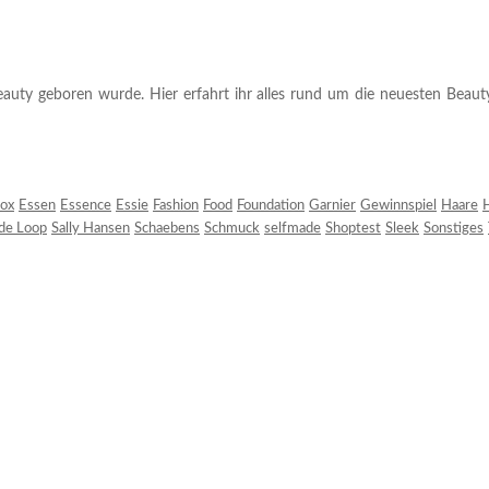
auty geboren wurde. Hier erfahrt ihr alles rund um die neuesten Beauty-T
ox
Essen
Essence
Essie
Fashion
Food
Foundation
Garnier
Gewinnspiel
Haare
H
 de Loop
Sally Hansen
Schaebens
Schmuck
selfmade
Shoptest
Sleek
Sonstiges