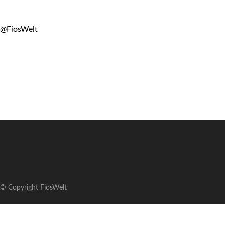
@FiosWelt
© Copyright FiosWelt