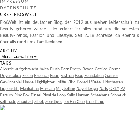
IMPRESSUM
DATENSCHUTZ
ÜBER FIOSWELT
FiosWelt ist ein deutscher Blog, der 2012 aus meiner Leidenschaft zu
Beauty geboren wurde. Hier erfahrt ihr alles rund um die neuesten
Beauty-Trends, Fashion und Lifestyle. Seit 2018 schreibe ich ebenfalls
über alls rund ums Familienleben.
ARCHIV
Archiv
TAGS
Alverde
aufgebraucht
balea
Blush
Born Pretty
Boxen
Catrice
Creme
Degustabox
Essen
Essence
Essie
Fashion
Food
Foundation
Garnier
Gewinnspiel
Haare
Highlighter
Jolifin
Kiko
Konad
L'Oréal
Lidschatten
Lippenstift
Manhattan
Mascara
Maybelline
Nageldesign
Nails
ORLY
P2
Parfüm
Pink Box
Pinsel
Rival de Loop
Sally Hansen
Schaebens
Schmuck
selfmade
Shoptest
Sleek
Sonstiges
ToyFan Club
trend it up