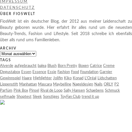
IMPRESSUM
DATENSCHUTZ
ÜBER FIOSWELT
FiosWelt ist ein deutscher Blog, der 2012 aus meiner Leidenschaft zu
Beauty geboren wurde. Hier erfahrt ihr alles rund um die neuesten
Beauty-Trends, Fashion und Lifestyle. Seit 2018 schreibe ich ebenfalls
über alls rund ums Familienleben.
ARCHIV
Archiv
TAGS
Alverde
aufgebraucht
balea
Blush
Born Pretty
Boxen
Catrice
Creme
Degustabox
Essen
Essence
Essie
Fashion
Food
Foundation
Garnier
Gewinnspiel
Haare
Highlighter
Jolifin
Kiko
Konad
L'Oréal
Lidschatten
Lippenstift
Manhattan
Mascara
Maybelline
Nageldesign
Nails
ORLY
P2
Parfüm
Pink Box
Pinsel
Rival de Loop
Sally Hansen
Schaebens
Schmuck
selfmade
Shoptest
Sleek
Sonstiges
ToyFan Club
trend it up