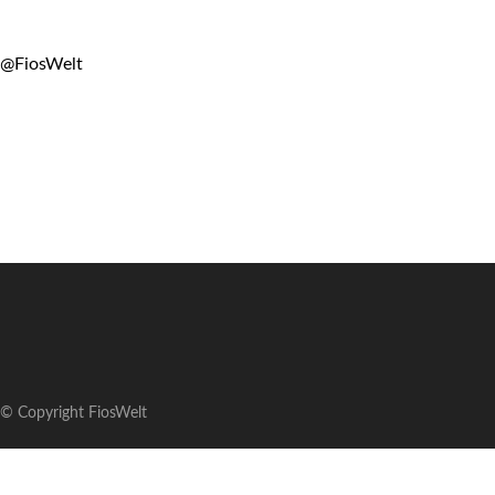
@FiosWelt
© Copyright FiosWelt