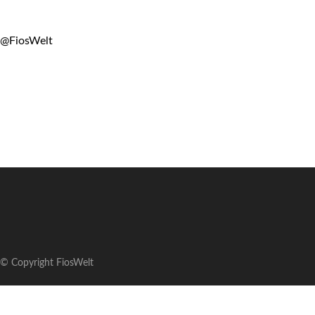
@FiosWelt
© Copyright FiosWelt