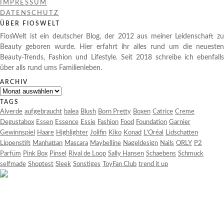
IMPRESSUM
DATENSCHUTZ
ÜBER FIOSWELT
FiosWelt ist ein deutscher Blog, der 2012 aus meiner Leidenschaft zu
Beauty geboren wurde. Hier erfahrt ihr alles rund um die neuesten
Beauty-Trends, Fashion und Lifestyle. Seit 2018 schreibe ich ebenfalls
über alls rund ums Familienleben.
ARCHIV
Archiv
TAGS
Alverde
aufgebraucht
balea
Blush
Born Pretty
Boxen
Catrice
Creme
Degustabox
Essen
Essence
Essie
Fashion
Food
Foundation
Garnier
Gewinnspiel
Haare
Highlighter
Jolifin
Kiko
Konad
L'Oréal
Lidschatten
Lippenstift
Manhattan
Mascara
Maybelline
Nageldesign
Nails
ORLY
P2
Parfüm
Pink Box
Pinsel
Rival de Loop
Sally Hansen
Schaebens
Schmuck
selfmade
Shoptest
Sleek
Sonstiges
ToyFan Club
trend it up