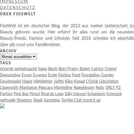
IMPRESSUM
DATENSCHUTZ
ÜBER FIOSWELT
FiosWelt ist ein deutscher Blog, der 2012 aus meiner Leidenschaft zu
Beauty geboren wurde. Hier erfahrt ihr alles rund um die neuesten
Beauty-Trends, Fashion und Lifestyle. Seit 2018 schreibe ich ebenfalls
über alls rund ums Familienleben.
ARCHIV
Archiv
TAGS
Alverde
aufgebraucht
balea
Blush
Born Pretty
Boxen
Catrice
Creme
Degustabox
Essen
Essence
Essie
Fashion
Food
Foundation
Garnier
Gewinnspiel
Haare
Highlighter
Jolifin
Kiko
Konad
L'Oréal
Lidschatten
Lippenstift
Manhattan
Mascara
Maybelline
Nageldesign
Nails
ORLY
P2
Parfüm
Pink Box
Pinsel
Rival de Loop
Sally Hansen
Schaebens
Schmuck
selfmade
Shoptest
Sleek
Sonstiges
ToyFan Club
trend it up