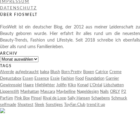
IMPRESSUM
DATENSCHUTZ
ÜBER FIOSWELT
FiosWelt ist ein deutscher Blog, der 2012 aus meiner Leidenschaft zu
Beauty geboren wurde. Hier erfahrt ihr alles rund um die neuesten
Beauty-Trends, Fashion und Lifestyle. Seit 2018 schreibe ich ebenfalls
über alls rund ums Familienleben.
ARCHIV
Archiv
TAGS
Alverde
aufgebraucht
balea
Blush
Born Pretty
Boxen
Catrice
Creme
Degustabox
Essen
Essence
Essie
Fashion
Food
Foundation
Garnier
Gewinnspiel
Haare
Highlighter
Jolifin
Kiko
Konad
L'Oréal
Lidschatten
Lippenstift
Manhattan
Mascara
Maybelline
Nageldesign
Nails
ORLY
P2
Parfüm
Pink Box
Pinsel
Rival de Loop
Sally Hansen
Schaebens
Schmuck
selfmade
Shoptest
Sleek
Sonstiges
ToyFan Club
trend it up