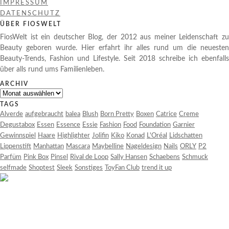
IMPRESSUM
DATENSCHUTZ
ÜBER FIOSWELT
FiosWelt ist ein deutscher Blog, der 2012 aus meiner Leidenschaft zu
Beauty geboren wurde. Hier erfahrt ihr alles rund um die neuesten
Beauty-Trends, Fashion und Lifestyle. Seit 2018 schreibe ich ebenfalls
über alls rund ums Familienleben.
ARCHIV
Archiv
TAGS
Alverde
aufgebraucht
balea
Blush
Born Pretty
Boxen
Catrice
Creme
Degustabox
Essen
Essence
Essie
Fashion
Food
Foundation
Garnier
Gewinnspiel
Haare
Highlighter
Jolifin
Kiko
Konad
L'Oréal
Lidschatten
Lippenstift
Manhattan
Mascara
Maybelline
Nageldesign
Nails
ORLY
P2
Parfüm
Pink Box
Pinsel
Rival de Loop
Sally Hansen
Schaebens
Schmuck
selfmade
Shoptest
Sleek
Sonstiges
ToyFan Club
trend it up