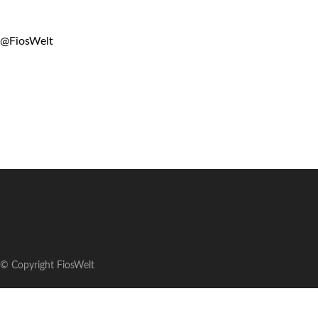
@FiosWelt
© Copyright FiosWelt