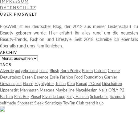
IMPRESSUM
DATENSCHUTZ
ÜBER FIOSWELT
FiosWelt ist ein deutscher Blog, der 2012 aus meiner Leidenschaft zu
Beauty geboren wurde. Hier erfahrt ihr alles rund um die neuesten
Beauty-Trends, Fashion und Lifestyle. Seit 2018 schreibe ich ebenfalls
über alls rund ums Familienleben.
ARCHIV
Archiv
TAGS
Alverde
aufgebraucht
balea
Blush
Born Pretty
Boxen
Catrice
Creme
Degustabox
Essen
Essence
Essie
Fashion
Food
Foundation
Garnier
Gewinnspiel
Haare
Highlighter
Jolifin
Kiko
Konad
L'Oréal
Lidschatten
Lippenstift
Manhattan
Mascara
Maybelline
Nageldesign
Nails
ORLY
P2
Parfüm
Pink Box
Pinsel
Rival de Loop
Sally Hansen
Schaebens
Schmuck
selfmade
Shoptest
Sleek
Sonstiges
ToyFan Club
trend it up