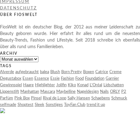
IMPRESSUM
DATENSCHUTZ
ÜBER FIOSWELT
FiosWelt ist ein deutscher Blog, der 2012 aus meiner Leidenschaft zu
Beauty geboren wurde. Hier erfahrt ihr alles rund um die neuesten
Beauty-Trends, Fashion und Lifestyle. Seit 2018 schreibe ich ebenfalls
über alls rund ums Familienleben.
ARCHIV
Archiv
TAGS
Alverde
aufgebraucht
balea
Blush
Born Pretty
Boxen
Catrice
Creme
Degustabox
Essen
Essence
Essie
Fashion
Food
Foundation
Garnier
Gewinnspiel
Haare
Highlighter
Jolifin
Kiko
Konad
L'Oréal
Lidschatten
Lippenstift
Manhattan
Mascara
Maybelline
Nageldesign
Nails
ORLY
P2
Parfüm
Pink Box
Pinsel
Rival de Loop
Sally Hansen
Schaebens
Schmuck
selfmade
Shoptest
Sleek
Sonstiges
ToyFan Club
trend it up