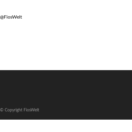
@FiosWelt
© Copyright FiosWelt