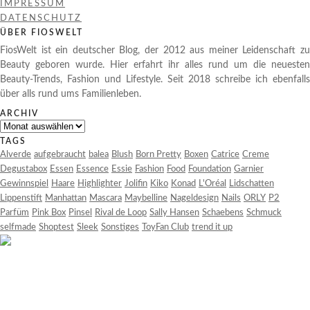
IMPRESSUM
DATENSCHUTZ
ÜBER FIOSWELT
FiosWelt ist ein deutscher Blog, der 2012 aus meiner Leidenschaft zu
Beauty geboren wurde. Hier erfahrt ihr alles rund um die neuesten
Beauty-Trends, Fashion und Lifestyle. Seit 2018 schreibe ich ebenfalls
über alls rund ums Familienleben.
ARCHIV
Archiv
TAGS
Alverde
aufgebraucht
balea
Blush
Born Pretty
Boxen
Catrice
Creme
Degustabox
Essen
Essence
Essie
Fashion
Food
Foundation
Garnier
Gewinnspiel
Haare
Highlighter
Jolifin
Kiko
Konad
L'Oréal
Lidschatten
Lippenstift
Manhattan
Mascara
Maybelline
Nageldesign
Nails
ORLY
P2
Parfüm
Pink Box
Pinsel
Rival de Loop
Sally Hansen
Schaebens
Schmuck
selfmade
Shoptest
Sleek
Sonstiges
ToyFan Club
trend it up