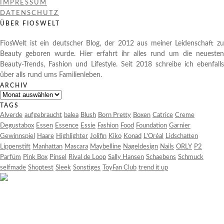
IMPRESSUM
DATENSCHUTZ
ÜBER FIOSWELT
FiosWelt ist ein deutscher Blog, der 2012 aus meiner Leidenschaft zu
Beauty geboren wurde. Hier erfahrt ihr alles rund um die neuesten
Beauty-Trends, Fashion und Lifestyle. Seit 2018 schreibe ich ebenfalls
über alls rund ums Familienleben.
ARCHIV
Archiv
TAGS
Alverde
aufgebraucht
balea
Blush
Born Pretty
Boxen
Catrice
Creme
Degustabox
Essen
Essence
Essie
Fashion
Food
Foundation
Garnier
Gewinnspiel
Haare
Highlighter
Jolifin
Kiko
Konad
L'Oréal
Lidschatten
Lippenstift
Manhattan
Mascara
Maybelline
Nageldesign
Nails
ORLY
P2
Parfüm
Pink Box
Pinsel
Rival de Loop
Sally Hansen
Schaebens
Schmuck
selfmade
Shoptest
Sleek
Sonstiges
ToyFan Club
trend it up