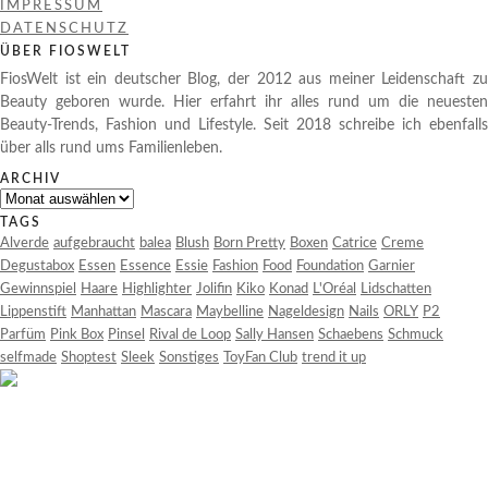
IMPRESSUM
DATENSCHUTZ
ÜBER FIOSWELT
FiosWelt ist ein deutscher Blog, der 2012 aus meiner Leidenschaft zu
Beauty geboren wurde. Hier erfahrt ihr alles rund um die neuesten
Beauty-Trends, Fashion und Lifestyle. Seit 2018 schreibe ich ebenfalls
über alls rund ums Familienleben.
ARCHIV
Archiv
TAGS
Alverde
aufgebraucht
balea
Blush
Born Pretty
Boxen
Catrice
Creme
Degustabox
Essen
Essence
Essie
Fashion
Food
Foundation
Garnier
Gewinnspiel
Haare
Highlighter
Jolifin
Kiko
Konad
L'Oréal
Lidschatten
Lippenstift
Manhattan
Mascara
Maybelline
Nageldesign
Nails
ORLY
P2
Parfüm
Pink Box
Pinsel
Rival de Loop
Sally Hansen
Schaebens
Schmuck
selfmade
Shoptest
Sleek
Sonstiges
ToyFan Club
trend it up