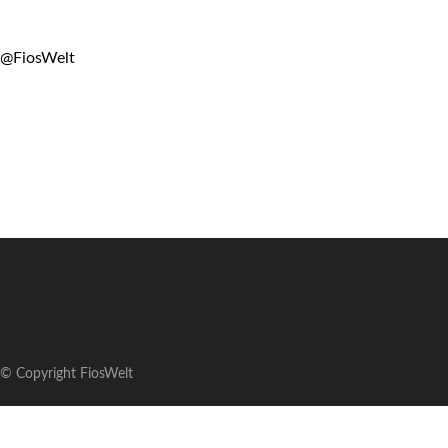
@FiosWelt
© Copyright FiosWelt