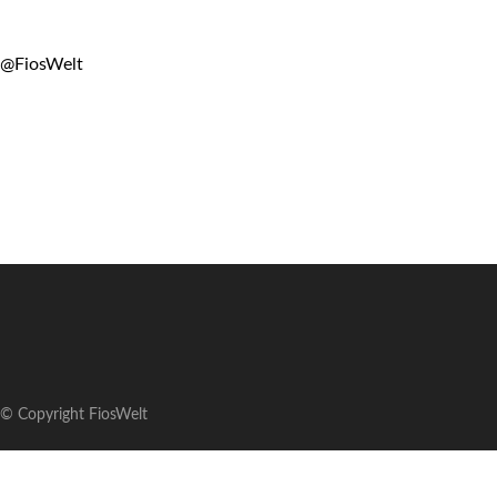
@FiosWelt
© Copyright FiosWelt