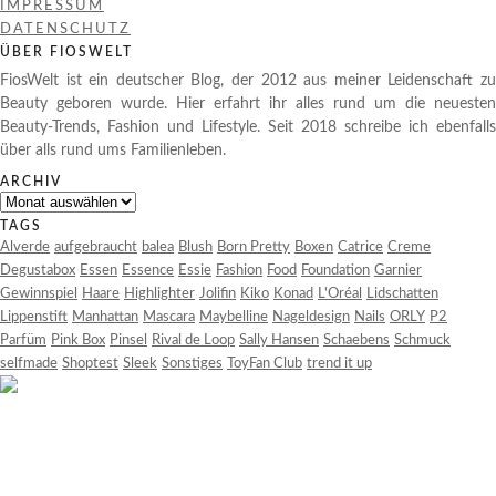
IMPRESSUM
DATENSCHUTZ
ÜBER FIOSWELT
FiosWelt ist ein deutscher Blog, der 2012 aus meiner Leidenschaft zu
Beauty geboren wurde. Hier erfahrt ihr alles rund um die neuesten
Beauty-Trends, Fashion und Lifestyle. Seit 2018 schreibe ich ebenfalls
über alls rund ums Familienleben.
ARCHIV
Archiv
TAGS
Alverde
aufgebraucht
balea
Blush
Born Pretty
Boxen
Catrice
Creme
Degustabox
Essen
Essence
Essie
Fashion
Food
Foundation
Garnier
Gewinnspiel
Haare
Highlighter
Jolifin
Kiko
Konad
L'Oréal
Lidschatten
Lippenstift
Manhattan
Mascara
Maybelline
Nageldesign
Nails
ORLY
P2
Parfüm
Pink Box
Pinsel
Rival de Loop
Sally Hansen
Schaebens
Schmuck
selfmade
Shoptest
Sleek
Sonstiges
ToyFan Club
trend it up