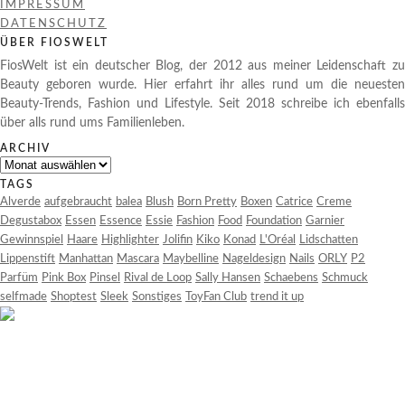
IMPRESSUM
DATENSCHUTZ
ÜBER FIOSWELT
FiosWelt ist ein deutscher Blog, der 2012 aus meiner Leidenschaft zu
Beauty geboren wurde. Hier erfahrt ihr alles rund um die neuesten
Beauty-Trends, Fashion und Lifestyle. Seit 2018 schreibe ich ebenfalls
über alls rund ums Familienleben.
ARCHIV
Archiv
TAGS
Alverde
aufgebraucht
balea
Blush
Born Pretty
Boxen
Catrice
Creme
Degustabox
Essen
Essence
Essie
Fashion
Food
Foundation
Garnier
Gewinnspiel
Haare
Highlighter
Jolifin
Kiko
Konad
L'Oréal
Lidschatten
Lippenstift
Manhattan
Mascara
Maybelline
Nageldesign
Nails
ORLY
P2
Parfüm
Pink Box
Pinsel
Rival de Loop
Sally Hansen
Schaebens
Schmuck
selfmade
Shoptest
Sleek
Sonstiges
ToyFan Club
trend it up