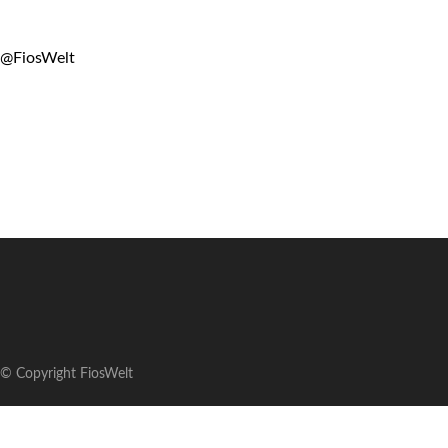
@FiosWelt
© Copyright FiosWelt