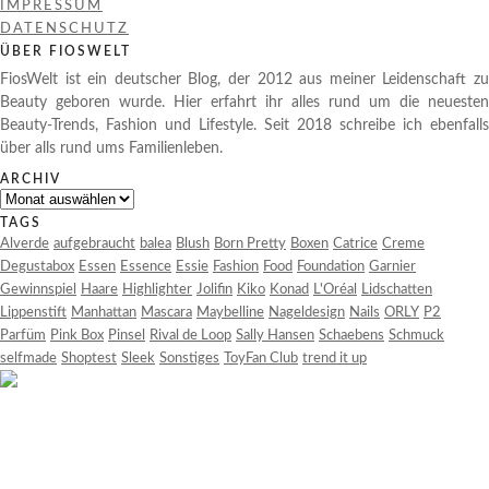
IMPRESSUM
DATENSCHUTZ
ÜBER FIOSWELT
FiosWelt ist ein deutscher Blog, der 2012 aus meiner Leidenschaft zu
Beauty geboren wurde. Hier erfahrt ihr alles rund um die neuesten
Beauty-Trends, Fashion und Lifestyle. Seit 2018 schreibe ich ebenfalls
über alls rund ums Familienleben.
ARCHIV
Archiv
TAGS
Alverde
aufgebraucht
balea
Blush
Born Pretty
Boxen
Catrice
Creme
Degustabox
Essen
Essence
Essie
Fashion
Food
Foundation
Garnier
Gewinnspiel
Haare
Highlighter
Jolifin
Kiko
Konad
L'Oréal
Lidschatten
Lippenstift
Manhattan
Mascara
Maybelline
Nageldesign
Nails
ORLY
P2
Parfüm
Pink Box
Pinsel
Rival de Loop
Sally Hansen
Schaebens
Schmuck
selfmade
Shoptest
Sleek
Sonstiges
ToyFan Club
trend it up