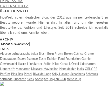
IMPRESSUM
DATENSCHUTZ
ÜBER FIOSWELT
FiosWelt ist ein deutscher Blog, der 2012 aus meiner Leidenschaft zu
Beauty geboren wurde. Hier erfahrt ihr alles rund um die neuesten
Beauty-Trends, Fashion und Lifestyle. Seit 2018 schreibe ich ebenfalls
über alls rund ums Familienleben.
ARCHIV
Archiv
TAGS
Alverde
aufgebraucht
balea
Blush
Born Pretty
Boxen
Catrice
Creme
Degustabox
Essen
Essence
Essie
Fashion
Food
Foundation
Garnier
Gewinnspiel
Haare
Highlighter
Jolifin
Kiko
Konad
L'Oréal
Lidschatten
Lippenstift
Manhattan
Mascara
Maybelline
Nageldesign
Nails
ORLY
P2
Parfüm
Pink Box
Pinsel
Rival de Loop
Sally Hansen
Schaebens
Schmuck
selfmade
Shoptest
Sleek
Sonstiges
ToyFan Club
trend it up