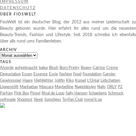
IMPRESSUM
DATENSCHUTZ
ÜBER FIOSWELT
FiosWelt ist ein deutscher Blog, der 2012 aus meiner Leidenschaft zu
Beauty geboren wurde. Hier erfahrt ihr alles rund um die neuesten
Beauty-Trends, Fashion und Lifestyle. Seit 2018 schreibe ich ebenfalls
über alls rund ums Familienleben.
ARCHIV
Archiv
TAGS
Alverde
aufgebraucht
balea
Blush
Born Pretty
Boxen
Catrice
Creme
Degustabox
Essen
Essence
Essie
Fashion
Food
Foundation
Garnier
Gewinnspiel
Haare
Highlighter
Jolifin
Kiko
Konad
L'Oréal
Lidschatten
Lippenstift
Manhattan
Mascara
Maybelline
Nageldesign
Nails
ORLY
P2
Parfüm
Pink Box
Pinsel
Rival de Loop
Sally Hansen
Schaebens
Schmuck
selfmade
Shoptest
Sleek
Sonstiges
ToyFan Club
trend it up