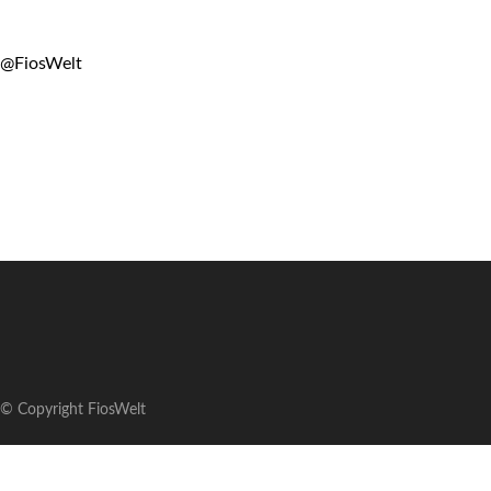
@FiosWelt
© Copyright FiosWelt