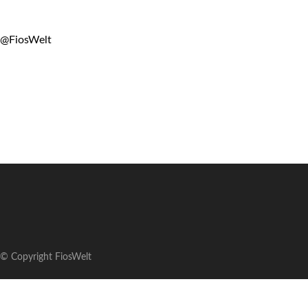
@FiosWelt
© Copyright FiosWelt