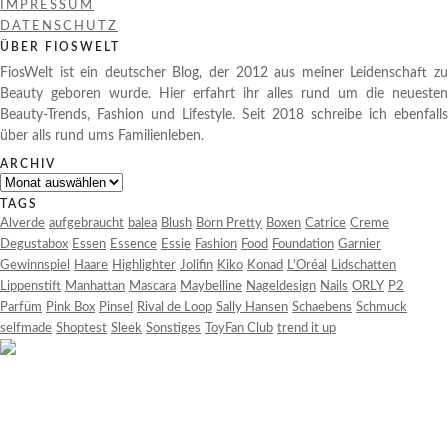
IMPRESSUM
DATENSCHUTZ
ÜBER FIOSWELT
FiosWelt ist ein deutscher Blog, der 2012 aus meiner Leidenschaft zu
Beauty geboren wurde. Hier erfahrt ihr alles rund um die neuesten
Beauty-Trends, Fashion und Lifestyle. Seit 2018 schreibe ich ebenfalls
über alls rund ums Familienleben.
ARCHIV
Archiv
TAGS
Alverde
aufgebraucht
balea
Blush
Born Pretty
Boxen
Catrice
Creme
Degustabox
Essen
Essence
Essie
Fashion
Food
Foundation
Garnier
Gewinnspiel
Haare
Highlighter
Jolifin
Kiko
Konad
L'Oréal
Lidschatten
Lippenstift
Manhattan
Mascara
Maybelline
Nageldesign
Nails
ORLY
P2
Parfüm
Pink Box
Pinsel
Rival de Loop
Sally Hansen
Schaebens
Schmuck
selfmade
Shoptest
Sleek
Sonstiges
ToyFan Club
trend it up