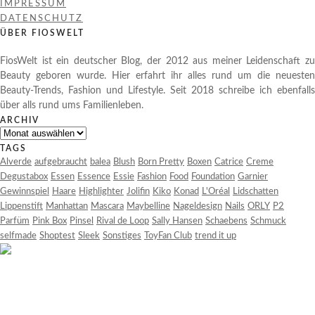
IMPRESSUM
DATENSCHUTZ
ÜBER FIOSWELT
FiosWelt ist ein deutscher Blog, der 2012 aus meiner Leidenschaft zu
Beauty geboren wurde. Hier erfahrt ihr alles rund um die neuesten
Beauty-Trends, Fashion und Lifestyle. Seit 2018 schreibe ich ebenfalls
über alls rund ums Familienleben.
ARCHIV
Archiv
TAGS
Alverde
aufgebraucht
balea
Blush
Born Pretty
Boxen
Catrice
Creme
Degustabox
Essen
Essence
Essie
Fashion
Food
Foundation
Garnier
Gewinnspiel
Haare
Highlighter
Jolifin
Kiko
Konad
L'Oréal
Lidschatten
Lippenstift
Manhattan
Mascara
Maybelline
Nageldesign
Nails
ORLY
P2
Parfüm
Pink Box
Pinsel
Rival de Loop
Sally Hansen
Schaebens
Schmuck
selfmade
Shoptest
Sleek
Sonstiges
ToyFan Club
trend it up