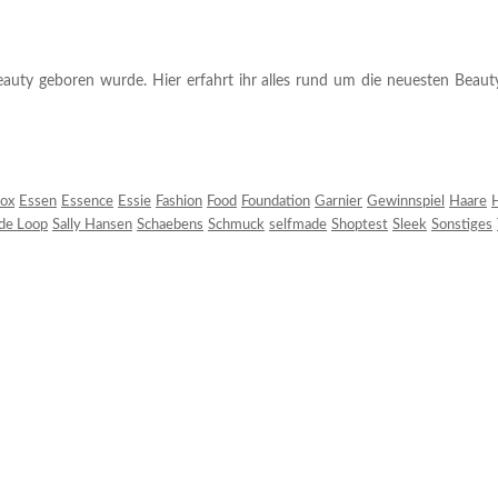
auty geboren wurde. Hier erfahrt ihr alles rund um die neuesten Beauty-T
ox
Essen
Essence
Essie
Fashion
Food
Foundation
Garnier
Gewinnspiel
Haare
H
 de Loop
Sally Hansen
Schaebens
Schmuck
selfmade
Shoptest
Sleek
Sonstiges