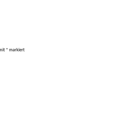
 mit
*
markiert