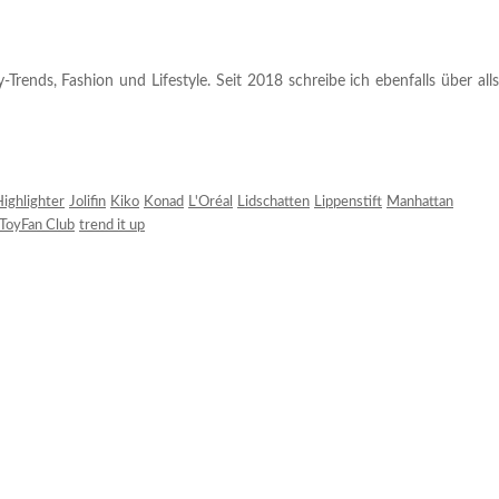
rends, Fashion und Lifestyle. Seit 2018 schreibe ich ebenfalls über alls
ighlighter
Jolifin
Kiko
Konad
L'Oréal
Lidschatten
Lippenstift
Manhattan
ToyFan Club
trend it up