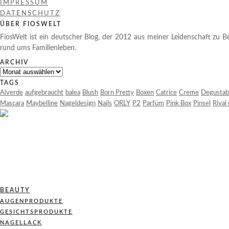
IMPRESSUM
DATENSCHUTZ
ÜBER FIOSWELT
FiosWelt ist ein deutscher Blog, der 2012 aus meiner Leidenschaft zu Be
rund ums Familienleben.
ARCHIV
Archiv
TAGS
Alverde
aufgebraucht
balea
Blush
Born Pretty
Boxen
Catrice
Creme
Degustab
Mascara
Maybelline
Nageldesign
Nails
ORLY
P2
Parfüm
Pink Box
Pinsel
Rival
BEAUTY
AUGENPRODUKTE
GESICHTSPRODUKTE
NAGELLACK