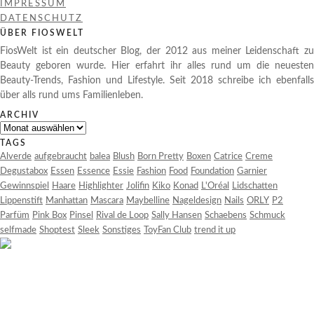
IMPRESSUM
DATENSCHUTZ
ÜBER FIOSWELT
FiosWelt ist ein deutscher Blog, der 2012 aus meiner Leidenschaft zu
Beauty geboren wurde. Hier erfahrt ihr alles rund um die neuesten
Beauty-Trends, Fashion und Lifestyle. Seit 2018 schreibe ich ebenfalls
über alls rund ums Familienleben.
ARCHIV
Archiv
TAGS
Alverde
aufgebraucht
balea
Blush
Born Pretty
Boxen
Catrice
Creme
Degustabox
Essen
Essence
Essie
Fashion
Food
Foundation
Garnier
Gewinnspiel
Haare
Highlighter
Jolifin
Kiko
Konad
L'Oréal
Lidschatten
Lippenstift
Manhattan
Mascara
Maybelline
Nageldesign
Nails
ORLY
P2
Parfüm
Pink Box
Pinsel
Rival de Loop
Sally Hansen
Schaebens
Schmuck
selfmade
Shoptest
Sleek
Sonstiges
ToyFan Club
trend it up