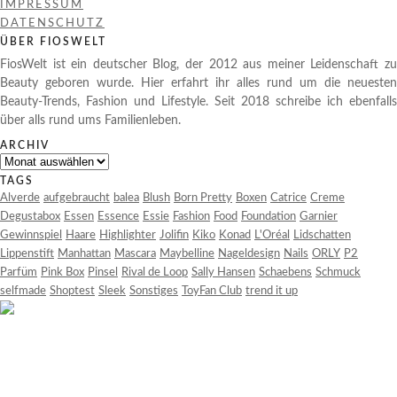
IMPRESSUM
DATENSCHUTZ
ÜBER FIOSWELT
FiosWelt ist ein deutscher Blog, der 2012 aus meiner Leidenschaft zu
Beauty geboren wurde. Hier erfahrt ihr alles rund um die neuesten
Beauty-Trends, Fashion und Lifestyle. Seit 2018 schreibe ich ebenfalls
über alls rund ums Familienleben.
ARCHIV
Archiv
TAGS
Alverde
aufgebraucht
balea
Blush
Born Pretty
Boxen
Catrice
Creme
Degustabox
Essen
Essence
Essie
Fashion
Food
Foundation
Garnier
Gewinnspiel
Haare
Highlighter
Jolifin
Kiko
Konad
L'Oréal
Lidschatten
Lippenstift
Manhattan
Mascara
Maybelline
Nageldesign
Nails
ORLY
P2
Parfüm
Pink Box
Pinsel
Rival de Loop
Sally Hansen
Schaebens
Schmuck
selfmade
Shoptest
Sleek
Sonstiges
ToyFan Club
trend it up