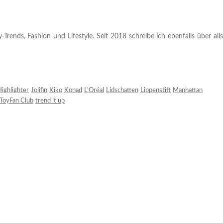
rends, Fashion und Lifestyle. Seit 2018 schreibe ich ebenfalls über alls
ighlighter
Jolifin
Kiko
Konad
L'Oréal
Lidschatten
Lippenstift
Manhattan
ToyFan Club
trend it up