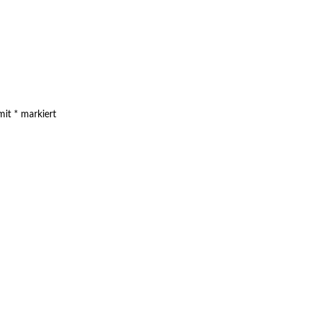
 mit
*
markiert