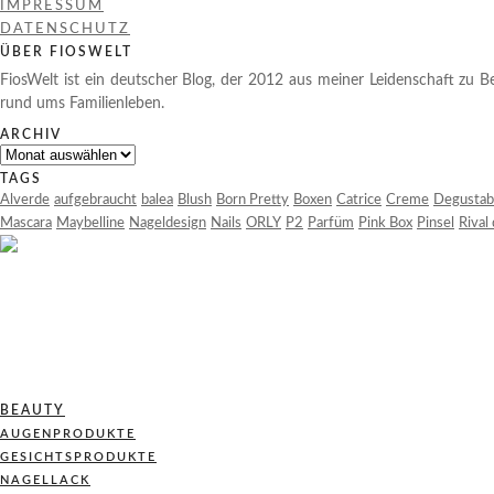
IMPRESSUM
DATENSCHUTZ
ÜBER FIOSWELT
FiosWelt ist ein deutscher Blog, der 2012 aus meiner Leidenschaft zu Be
rund ums Familienleben.
ARCHIV
Archiv
TAGS
Alverde
aufgebraucht
balea
Blush
Born Pretty
Boxen
Catrice
Creme
Degustab
Mascara
Maybelline
Nageldesign
Nails
ORLY
P2
Parfüm
Pink Box
Pinsel
Rival
BEAUTY
AUGENPRODUKTE
GESICHTSPRODUKTE
NAGELLACK