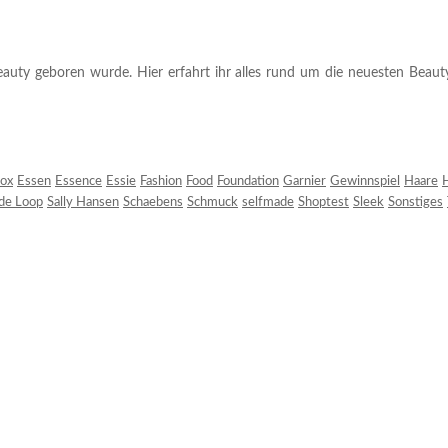
auty geboren wurde. Hier erfahrt ihr alles rund um die neuesten Beauty-T
ox
Essen
Essence
Essie
Fashion
Food
Foundation
Garnier
Gewinnspiel
Haare
H
 de Loop
Sally Hansen
Schaebens
Schmuck
selfmade
Shoptest
Sleek
Sonstiges