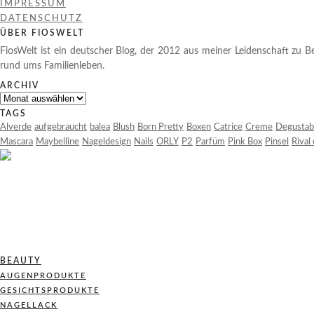
IMPRESSUM
DATENSCHUTZ
ÜBER FIOSWELT
FiosWelt ist ein deutscher Blog, der 2012 aus meiner Leidenschaft zu Be
rund ums Familienleben.
ARCHIV
Archiv
TAGS
Alverde
aufgebraucht
balea
Blush
Born Pretty
Boxen
Catrice
Creme
Degustab
Mascara
Maybelline
Nageldesign
Nails
ORLY
P2
Parfüm
Pink Box
Pinsel
Rival
BEAUTY
AUGENPRODUKTE
GESICHTSPRODUKTE
NAGELLACK