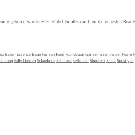
auty geboren wurde. Hier erfahrt ihr alles rund um die neuesten Beauty-T
ox
Essen
Essence
Essie
Fashion
Food
Foundation
Garnier
Gewinnspiel
Haare
H
 de Loop
Sally Hansen
Schaebens
Schmuck
selfmade
Shoptest
Sleek
Sonstiges