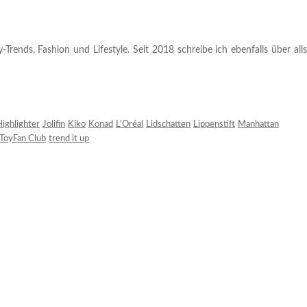
rends, Fashion und Lifestyle. Seit 2018 schreibe ich ebenfalls über alls
ighlighter
Jolifin
Kiko
Konad
L'Oréal
Lidschatten
Lippenstift
Manhattan
ToyFan Club
trend it up