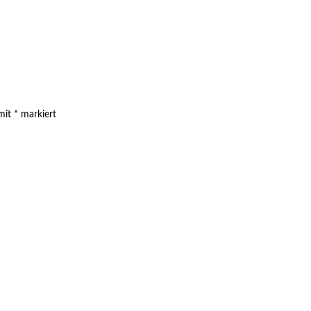
 mit
*
markiert