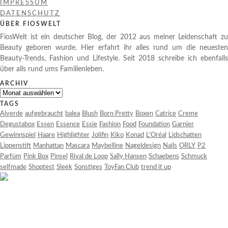
IMPRESSUM
DATENSCHUTZ
ÜBER FIOSWELT
FiosWelt ist ein deutscher Blog, der 2012 aus meiner Leidenschaft zu
Beauty geboren wurde. Hier erfahrt ihr alles rund um die neuesten
Beauty-Trends, Fashion und Lifestyle. Seit 2018 schreibe ich ebenfalls
über alls rund ums Familienleben.
ARCHIV
Archiv
TAGS
Alverde
aufgebraucht
balea
Blush
Born Pretty
Boxen
Catrice
Creme
Degustabox
Essen
Essence
Essie
Fashion
Food
Foundation
Garnier
Gewinnspiel
Haare
Highlighter
Jolifin
Kiko
Konad
L'Oréal
Lidschatten
Lippenstift
Manhattan
Mascara
Maybelline
Nageldesign
Nails
ORLY
P2
Parfüm
Pink Box
Pinsel
Rival de Loop
Sally Hansen
Schaebens
Schmuck
selfmade
Shoptest
Sleek
Sonstiges
ToyFan Club
trend it up