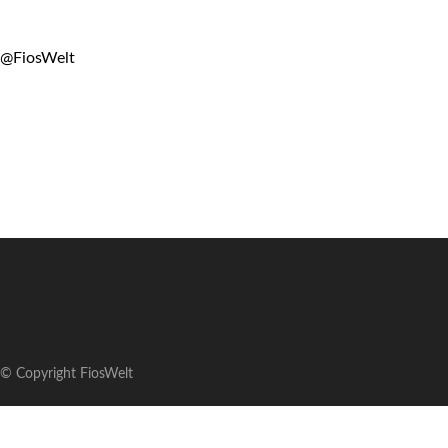
@FiosWelt
© Copyright FiosWelt