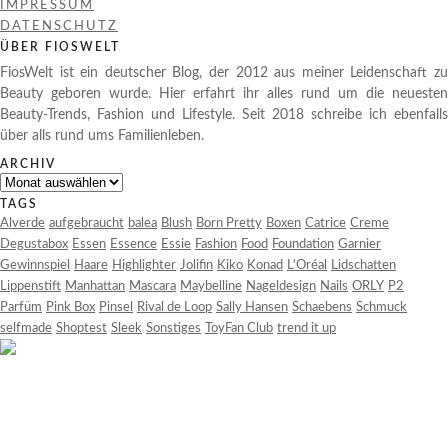
IMPRESSUM
DATENSCHUTZ
ÜBER FIOSWELT
FiosWelt ist ein deutscher Blog, der 2012 aus meiner Leidenschaft zu
Beauty geboren wurde. Hier erfahrt ihr alles rund um die neuesten
Beauty-Trends, Fashion und Lifestyle. Seit 2018 schreibe ich ebenfalls
über alls rund ums Familienleben.
ARCHIV
Archiv
TAGS
Alverde
aufgebraucht
balea
Blush
Born Pretty
Boxen
Catrice
Creme
Degustabox
Essen
Essence
Essie
Fashion
Food
Foundation
Garnier
Gewinnspiel
Haare
Highlighter
Jolifin
Kiko
Konad
L'Oréal
Lidschatten
Lippenstift
Manhattan
Mascara
Maybelline
Nageldesign
Nails
ORLY
P2
Parfüm
Pink Box
Pinsel
Rival de Loop
Sally Hansen
Schaebens
Schmuck
selfmade
Shoptest
Sleek
Sonstiges
ToyFan Club
trend it up