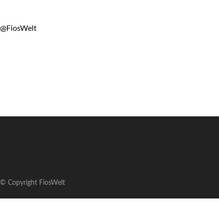
@FiosWelt
© Copyright FiosWelt