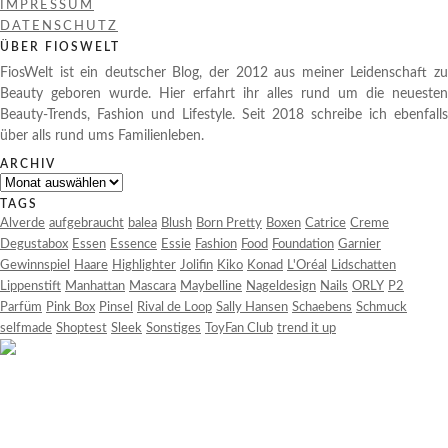
IMPRESSUM
DATENSCHUTZ
ÜBER FIOSWELT
FiosWelt ist ein deutscher Blog, der 2012 aus meiner Leidenschaft zu
Beauty geboren wurde. Hier erfahrt ihr alles rund um die neuesten
Beauty-Trends, Fashion und Lifestyle. Seit 2018 schreibe ich ebenfalls
über alls rund ums Familienleben.
ARCHIV
Archiv
TAGS
Alverde
aufgebraucht
balea
Blush
Born Pretty
Boxen
Catrice
Creme
Degustabox
Essen
Essence
Essie
Fashion
Food
Foundation
Garnier
Gewinnspiel
Haare
Highlighter
Jolifin
Kiko
Konad
L'Oréal
Lidschatten
Lippenstift
Manhattan
Mascara
Maybelline
Nageldesign
Nails
ORLY
P2
Parfüm
Pink Box
Pinsel
Rival de Loop
Sally Hansen
Schaebens
Schmuck
selfmade
Shoptest
Sleek
Sonstiges
ToyFan Club
trend it up