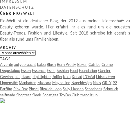
IMPRESSUM
DATENSCHUTZ
ÜBER FIOSWELT
FiosWelt ist ein deutscher Blog, der 2012 aus meiner Leidenschaft zu
Beauty geboren wurde. Hier erfahrt ihr alles rund um die neuesten
Beauty-Trends, Fashion und Lifestyle. Seit 2018 schreibe ich ebenfalls
über alls rund ums Familienleben.
ARCHIV
Archiv
TAGS
Alverde
aufgebraucht
balea
Blush
Born Pretty
Boxen
Catrice
Creme
Degustabox
Essen
Essence
Essie
Fashion
Food
Foundation
Garnier
Gewinnspiel
Haare
Highlighter
Jolifin
Kiko
Konad
L'Oréal
Lidschatten
Lippenstift
Manhattan
Mascara
Maybelline
Nageldesign
Nails
ORLY
P2
Parfüm
Pink Box
Pinsel
Rival de Loop
Sally Hansen
Schaebens
Schmuck
selfmade
Shoptest
Sleek
Sonstiges
ToyFan Club
trend it up