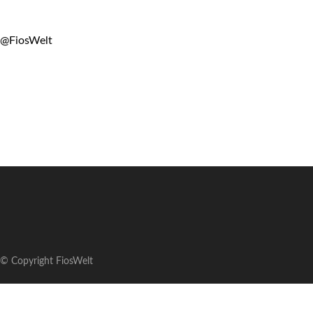
@FiosWelt
© Copyright FiosWelt