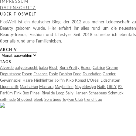
IMPRESSUM
DATENSCHUTZ
ÜBER FIOSWELT
FiosWelt ist ein deutscher Blog, der 2012 aus meiner Leidenschaft zu
Beauty geboren wurde. Hier erfahrt ihr alles rund um die neuesten
Beauty-Trends, Fashion und Lifestyle. Seit 2018 schreibe ich ebenfalls
über alls rund ums Familienleben.
ARCHIV
Archiv
TAGS
Alverde
aufgebraucht
balea
Blush
Born Pretty
Boxen
Catrice
Creme
Degustabox
Essen
Essence
Essie
Fashion
Food
Foundation
Garnier
Gewinnspiel
Haare
Highlighter
Jolifin
Kiko
Konad
L'Oréal
Lidschatten
Lippenstift
Manhattan
Mascara
Maybelline
Nageldesign
Nails
ORLY
P2
Parfüm
Pink Box
Pinsel
Rival de Loop
Sally Hansen
Schaebens
Schmuck
selfmade
Shoptest
Sleek
Sonstiges
ToyFan Club
trend it up