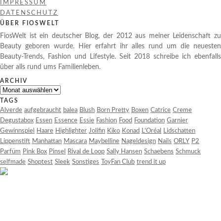
IMPRESSUM
DATENSCHUTZ
ÜBER FIOSWELT
FiosWelt ist ein deutscher Blog, der 2012 aus meiner Leidenschaft zu
Beauty geboren wurde. Hier erfahrt ihr alles rund um die neuesten
Beauty-Trends, Fashion und Lifestyle. Seit 2018 schreibe ich ebenfalls
über alls rund ums Familienleben.
ARCHIV
Archiv
TAGS
Alverde
aufgebraucht
balea
Blush
Born Pretty
Boxen
Catrice
Creme
Degustabox
Essen
Essence
Essie
Fashion
Food
Foundation
Garnier
Gewinnspiel
Haare
Highlighter
Jolifin
Kiko
Konad
L'Oréal
Lidschatten
Lippenstift
Manhattan
Mascara
Maybelline
Nageldesign
Nails
ORLY
P2
Parfüm
Pink Box
Pinsel
Rival de Loop
Sally Hansen
Schaebens
Schmuck
selfmade
Shoptest
Sleek
Sonstiges
ToyFan Club
trend it up