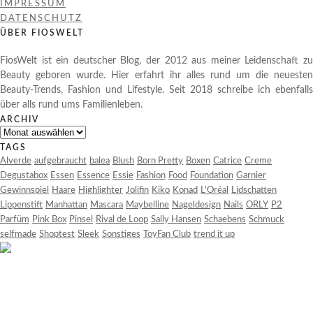
IMPRESSUM
DATENSCHUTZ
ÜBER FIOSWELT
FiosWelt ist ein deutscher Blog, der 2012 aus meiner Leidenschaft zu
Beauty geboren wurde. Hier erfahrt ihr alles rund um die neuesten
Beauty-Trends, Fashion und Lifestyle. Seit 2018 schreibe ich ebenfalls
über alls rund ums Familienleben.
ARCHIV
Archiv
TAGS
Alverde
aufgebraucht
balea
Blush
Born Pretty
Boxen
Catrice
Creme
Degustabox
Essen
Essence
Essie
Fashion
Food
Foundation
Garnier
Gewinnspiel
Haare
Highlighter
Jolifin
Kiko
Konad
L'Oréal
Lidschatten
Lippenstift
Manhattan
Mascara
Maybelline
Nageldesign
Nails
ORLY
P2
Parfüm
Pink Box
Pinsel
Rival de Loop
Sally Hansen
Schaebens
Schmuck
selfmade
Shoptest
Sleek
Sonstiges
ToyFan Club
trend it up