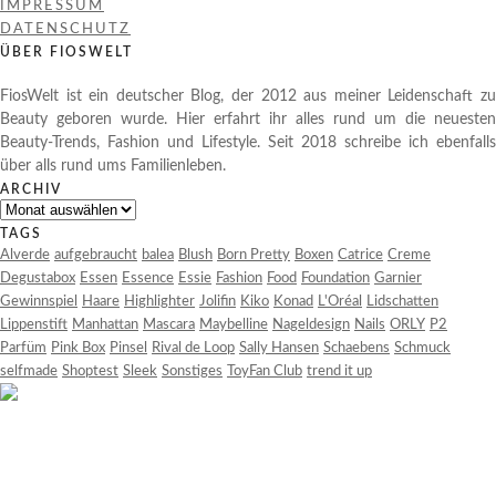
IMPRESSUM
DATENSCHUTZ
ÜBER FIOSWELT
FiosWelt ist ein deutscher Blog, der 2012 aus meiner Leidenschaft zu
Beauty geboren wurde. Hier erfahrt ihr alles rund um die neuesten
Beauty-Trends, Fashion und Lifestyle. Seit 2018 schreibe ich ebenfalls
über alls rund ums Familienleben.
ARCHIV
Archiv
TAGS
Alverde
aufgebraucht
balea
Blush
Born Pretty
Boxen
Catrice
Creme
Degustabox
Essen
Essence
Essie
Fashion
Food
Foundation
Garnier
Gewinnspiel
Haare
Highlighter
Jolifin
Kiko
Konad
L'Oréal
Lidschatten
Lippenstift
Manhattan
Mascara
Maybelline
Nageldesign
Nails
ORLY
P2
Parfüm
Pink Box
Pinsel
Rival de Loop
Sally Hansen
Schaebens
Schmuck
selfmade
Shoptest
Sleek
Sonstiges
ToyFan Club
trend it up