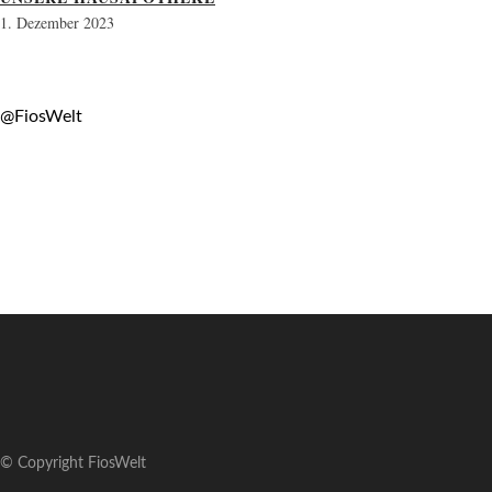
1. Dezember 2023
@FiosWelt
© Copyright FiosWelt