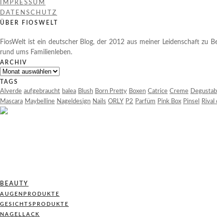
IMPRESSUM
DATENSCHUTZ
ÜBER FIOSWELT
FiosWelt ist ein deutscher Blog, der 2012 aus meiner Leidenschaft zu Be
rund ums Familienleben.
ARCHIV
Archiv
TAGS
Alverde
aufgebraucht
balea
Blush
Born Pretty
Boxen
Catrice
Creme
Degustab
Mascara
Maybelline
Nageldesign
Nails
ORLY
P2
Parfüm
Pink Box
Pinsel
Rival
BEAUTY
AUGENPRODUKTE
GESICHTSPRODUKTE
NAGELLACK