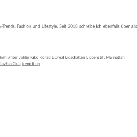
rends, Fashion und Lifestyle. Seit 2018 schreibe ich ebenfalls über alls
ighlighter
Jolifin
Kiko
Konad
L'Oréal
Lidschatten
Lippenstift
Manhattan
ToyFan Club
trend it up