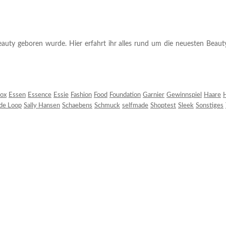
auty geboren wurde. Hier erfahrt ihr alles rund um die neuesten Beauty-T
ox
Essen
Essence
Essie
Fashion
Food
Foundation
Garnier
Gewinnspiel
Haare
H
 de Loop
Sally Hansen
Schaebens
Schmuck
selfmade
Shoptest
Sleek
Sonstiges