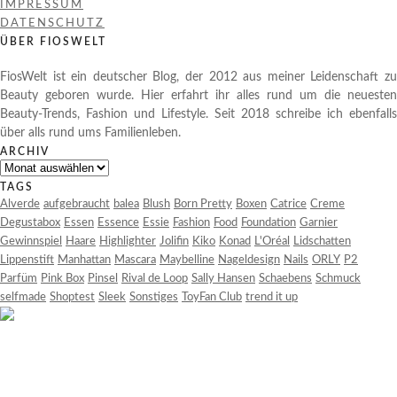
IMPRESSUM
DATENSCHUTZ
ÜBER FIOSWELT
FiosWelt ist ein deutscher Blog, der 2012 aus meiner Leidenschaft zu
Beauty geboren wurde. Hier erfahrt ihr alles rund um die neuesten
Beauty-Trends, Fashion und Lifestyle. Seit 2018 schreibe ich ebenfalls
über alls rund ums Familienleben.
ARCHIV
Archiv
TAGS
Alverde
aufgebraucht
balea
Blush
Born Pretty
Boxen
Catrice
Creme
Degustabox
Essen
Essence
Essie
Fashion
Food
Foundation
Garnier
Gewinnspiel
Haare
Highlighter
Jolifin
Kiko
Konad
L'Oréal
Lidschatten
Lippenstift
Manhattan
Mascara
Maybelline
Nageldesign
Nails
ORLY
P2
Parfüm
Pink Box
Pinsel
Rival de Loop
Sally Hansen
Schaebens
Schmuck
selfmade
Shoptest
Sleek
Sonstiges
ToyFan Club
trend it up