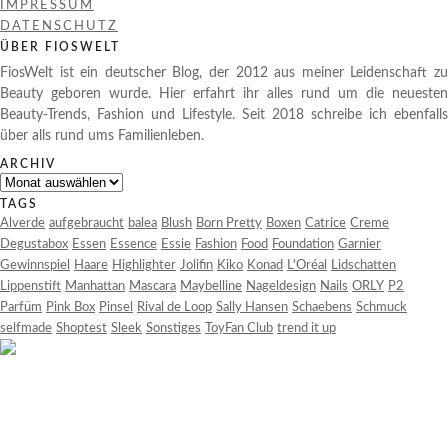
IMPRESSUM
DATENSCHUTZ
ÜBER FIOSWELT
FiosWelt ist ein deutscher Blog, der 2012 aus meiner Leidenschaft zu
Beauty geboren wurde. Hier erfahrt ihr alles rund um die neuesten
Beauty-Trends, Fashion und Lifestyle. Seit 2018 schreibe ich ebenfalls
über alls rund ums Familienleben.
ARCHIV
Archiv
TAGS
Alverde
aufgebraucht
balea
Blush
Born Pretty
Boxen
Catrice
Creme
Degustabox
Essen
Essence
Essie
Fashion
Food
Foundation
Garnier
Gewinnspiel
Haare
Highlighter
Jolifin
Kiko
Konad
L'Oréal
Lidschatten
Lippenstift
Manhattan
Mascara
Maybelline
Nageldesign
Nails
ORLY
P2
Parfüm
Pink Box
Pinsel
Rival de Loop
Sally Hansen
Schaebens
Schmuck
selfmade
Shoptest
Sleek
Sonstiges
ToyFan Club
trend it up