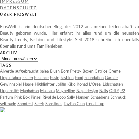
IMPRESSUM
DATENSCHUTZ
ÜBER FIOSWELT
FiosWelt ist ein deutscher Blog, der 2012 aus meiner Leidenschaft zu
Beauty geboren wurde. Hier erfahrt ihr alles rund um die neuesten
Beauty-Trends, Fashion und Lifestyle. Seit 2018 schreibe ich ebenfalls
über alls rund ums Familienleben.
ARCHIV
Archiv
TAGS
Alverde
aufgebraucht
balea
Blush
Born Pretty
Boxen
Catrice
Creme
Degustabox
Essen
Essence
Essie
Fashion
Food
Foundation
Garnier
Gewinnspiel
Haare
Highlighter
Jolifin
Kiko
Konad
L'Oréal
Lidschatten
Lippenstift
Manhattan
Mascara
Maybelline
Nageldesign
Nails
ORLY
P2
Parfüm
Pink Box
Pinsel
Rival de Loop
Sally Hansen
Schaebens
Schmuck
selfmade
Shoptest
Sleek
Sonstiges
ToyFan Club
trend it up