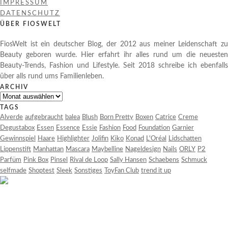
IMPRESSUM
DATENSCHUTZ
ÜBER FIOSWELT
FiosWelt ist ein deutscher Blog, der 2012 aus meiner Leidenschaft zu
Beauty geboren wurde. Hier erfahrt ihr alles rund um die neuesten
Beauty-Trends, Fashion und Lifestyle. Seit 2018 schreibe ich ebenfalls
über alls rund ums Familienleben.
ARCHIV
Archiv
TAGS
Alverde
aufgebraucht
balea
Blush
Born Pretty
Boxen
Catrice
Creme
Degustabox
Essen
Essence
Essie
Fashion
Food
Foundation
Garnier
Gewinnspiel
Haare
Highlighter
Jolifin
Kiko
Konad
L'Oréal
Lidschatten
Lippenstift
Manhattan
Mascara
Maybelline
Nageldesign
Nails
ORLY
P2
Parfüm
Pink Box
Pinsel
Rival de Loop
Sally Hansen
Schaebens
Schmuck
selfmade
Shoptest
Sleek
Sonstiges
ToyFan Club
trend it up