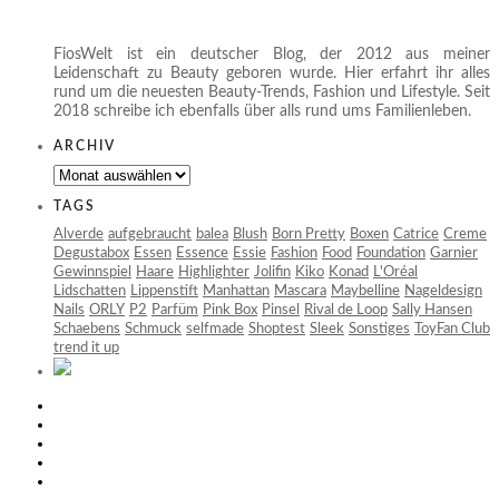
FiosWelt ist ein deutscher Blog, der 2012 aus meiner
Leidenschaft zu Beauty geboren wurde. Hier erfahrt ihr alles
rund um die neuesten Beauty-Trends, Fashion und Lifestyle. Seit
2018 schreibe ich ebenfalls über alls rund ums Familienleben.
ARCHIV
Archiv
TAGS
Alverde
aufgebraucht
balea
Blush
Born Pretty
Boxen
Catrice
Creme
Degustabox
Essen
Essence
Essie
Fashion
Food
Foundation
Garnier
Gewinnspiel
Haare
Highlighter
Jolifin
Kiko
Konad
L'Oréal
Lidschatten
Lippenstift
Manhattan
Mascara
Maybelline
Nageldesign
Nails
ORLY
P2
Parfüm
Pink Box
Pinsel
Rival de Loop
Sally Hansen
Schaebens
Schmuck
selfmade
Shoptest
Sleek
Sonstiges
ToyFan Club
trend it up