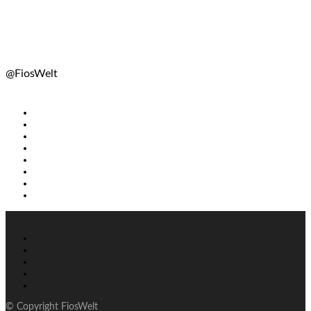
@FiosWelt
© Copyright FiosWelt