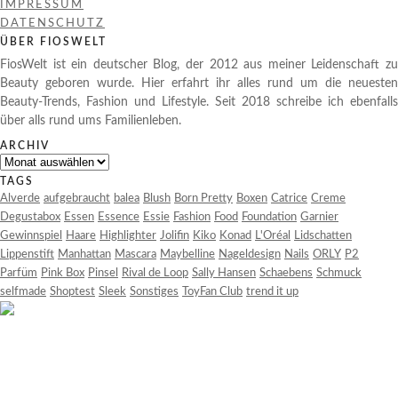
IMPRESSUM
DATENSCHUTZ
ÜBER FIOSWELT
FiosWelt ist ein deutscher Blog, der 2012 aus meiner Leidenschaft zu
Beauty geboren wurde. Hier erfahrt ihr alles rund um die neuesten
Beauty-Trends, Fashion und Lifestyle. Seit 2018 schreibe ich ebenfalls
über alls rund ums Familienleben.
ARCHIV
Archiv
TAGS
Alverde
aufgebraucht
balea
Blush
Born Pretty
Boxen
Catrice
Creme
Degustabox
Essen
Essence
Essie
Fashion
Food
Foundation
Garnier
Gewinnspiel
Haare
Highlighter
Jolifin
Kiko
Konad
L'Oréal
Lidschatten
Lippenstift
Manhattan
Mascara
Maybelline
Nageldesign
Nails
ORLY
P2
Parfüm
Pink Box
Pinsel
Rival de Loop
Sally Hansen
Schaebens
Schmuck
selfmade
Shoptest
Sleek
Sonstiges
ToyFan Club
trend it up