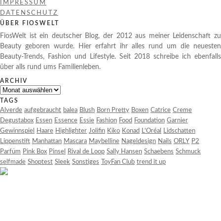
IMPRESSUM
DATENSCHUTZ
ÜBER FIOSWELT
FiosWelt ist ein deutscher Blog, der 2012 aus meiner Leidenschaft zu
Beauty geboren wurde. Hier erfahrt ihr alles rund um die neuesten
Beauty-Trends, Fashion und Lifestyle. Seit 2018 schreibe ich ebenfalls
über alls rund ums Familienleben.
ARCHIV
Archiv
TAGS
Alverde
aufgebraucht
balea
Blush
Born Pretty
Boxen
Catrice
Creme
Degustabox
Essen
Essence
Essie
Fashion
Food
Foundation
Garnier
Gewinnspiel
Haare
Highlighter
Jolifin
Kiko
Konad
L'Oréal
Lidschatten
Lippenstift
Manhattan
Mascara
Maybelline
Nageldesign
Nails
ORLY
P2
Parfüm
Pink Box
Pinsel
Rival de Loop
Sally Hansen
Schaebens
Schmuck
selfmade
Shoptest
Sleek
Sonstiges
ToyFan Club
trend it up