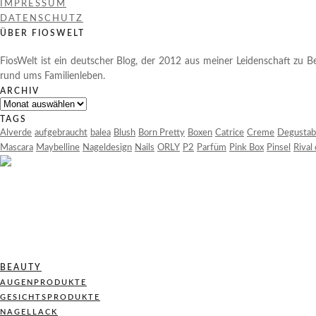
IMPRESSUM
DATENSCHUTZ
ÜBER FIOSWELT
FiosWelt ist ein deutscher Blog, der 2012 aus meiner Leidenschaft zu Be
rund ums Familienleben.
ARCHIV
Archiv
TAGS
Alverde
aufgebraucht
balea
Blush
Born Pretty
Boxen
Catrice
Creme
Degustab
Mascara
Maybelline
Nageldesign
Nails
ORLY
P2
Parfüm
Pink Box
Pinsel
Rival
BEAUTY
AUGENPRODUKTE
GESICHTSPRODUKTE
NAGELLACK