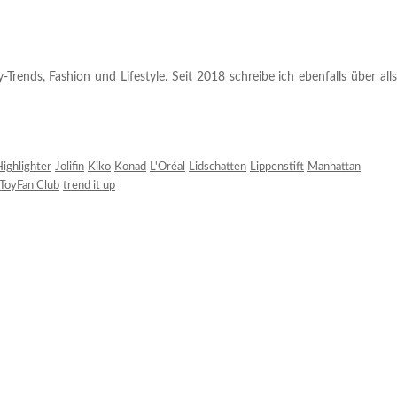
rends, Fashion und Lifestyle. Seit 2018 schreibe ich ebenfalls über alls
ighlighter
Jolifin
Kiko
Konad
L'Oréal
Lidschatten
Lippenstift
Manhattan
ToyFan Club
trend it up