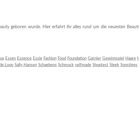
auty geboren wurde. Hier erfahrt ihr alles rund um die neuesten Beauty-T
ox
Essen
Essence
Essie
Fashion
Food
Foundation
Garnier
Gewinnspiel
Haare
H
 de Loop
Sally Hansen
Schaebens
Schmuck
selfmade
Shoptest
Sleek
Sonstiges