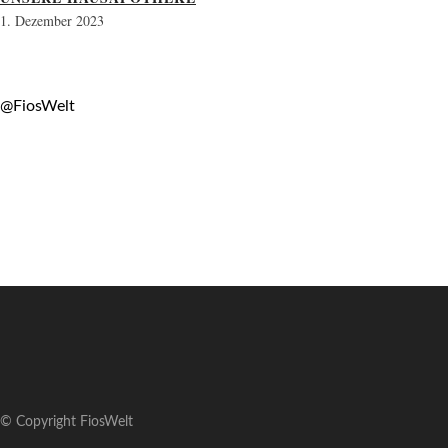
1. Dezember 2023
@FiosWelt
© Copyright FiosWelt